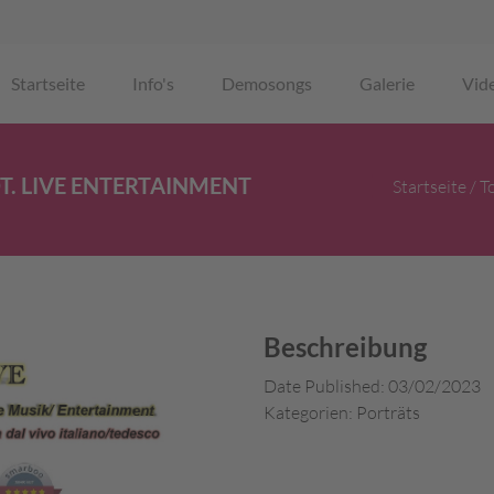
Startseite
Info's
Demosongs
Galerie
Vid
DT. LIVE ENTERTAINMENT
Startseite
/
To
Sie sind 
Beschreibung
Date Published:
03/02/2023
Kategorien:
Porträts