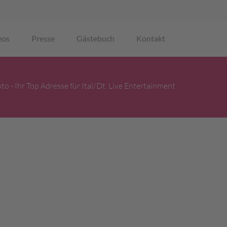
eos
Presse
Gästebuch
Kontakt
to - Ihr Top Adresse für Ital/Dt. Live Entertainment
hier